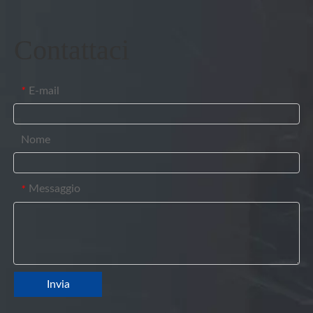
Contattaci
E-mail
*
Nome
Messaggio
*
Invia