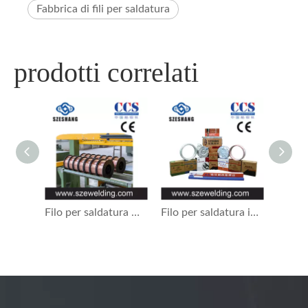
Fabbrica di fili per saldatura
prodotti correlati
Filo per saldatura MIG solido rivestito in rame ER70S-6 da 0,9 mm, microfilo, filo per saldatura schermato con gas CO2
Filo per saldatura in acciaio a basso tenore di carbonio, produttore di filo per saldatura ER70S-6 in Cina