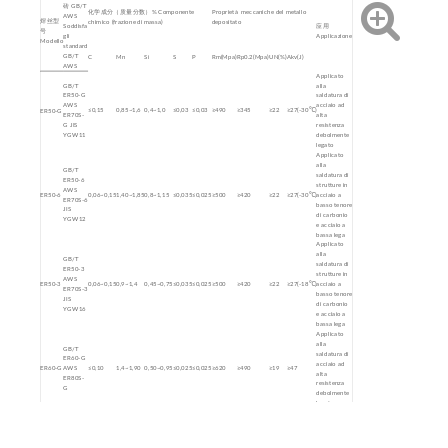
砖 GB/T
化学成分（质量分数）% Componente
Proprietà meccaniche del metallo
AWS
焊丝型
chimico (frazione di massa)
depositato
Soddisfa
应用
号
gli
Applicazione
Modello
standard
GB/T
C
Mn
Sì
S
P
Rm(Mpa)
Rp0.2(Mpa)
UN(%)
Akv(J)
AWS
Applicato
GB/T
alla
ER50-G
saldatura di
AWS
acciaio ad
≤0,15
0,85~1,6
0,4~1,0
≤0,03
≤0,03
≥490
≥345
≥22
≥27(-30℃)
ER50-G
ER70S-
alta
G JIS
resistenza
YGW11
debolmente
legato
Applicato
alla
GB/T
saldatura di
ER50-6
strutture in
AWS
ER50-6
0,06~0,15
1,40~1,85
0,8~1,15
≤0,035
≤0,025
≥500
≥420
≥22
≥27(-30℃)
acciaio a
ER70S-6
basso tenore
JIS
di carbonio
YGW12
e acciaio a
bassa lega
Applicato
alla
GB/T
saldatura di
ER50-3
strutture in
AWS
ER50-3
0,06~0,15
0,9~1,4
0,45~0,75
≤0,035
≤0,025
≥500
≥420
≥22
≥27(-18℃)
acciaio a
ER70S-3
basso tenore
JIS
di carbonio
YGW16
e acciaio a
bassa lega
Applicato
alla
GB/T
saldatura di
ER60-G
acciaio ad
ER60-G
AWS
≤0,10
1,4~1,90
0,50~0,95
≤0,025
≤0,025
≥620
≥490
≥19
≥47
alta
ER80S-
resistenza
G
debolmente
legato
Applicato
alla
saldatura di
strutture in
GB/T