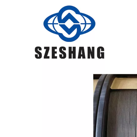
ER49-1
≤0,11
1.8~2.10
0,65~0,95
≤0,03
≤0,03
≥490
≥372
≥20
≥47(室温)
acciaio a
ER49-1
basso tenore
di carbonio
e acciaio a
bassa lega