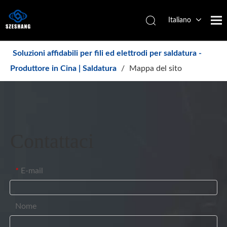
Italiano
Español
简体中文
Soluzioni affidabili per fili ed elettrodi per saldatura -
English
Produttore in Cina | Saldatura
/
Mappa del sito
Contattaci
E-mail
*
Nome