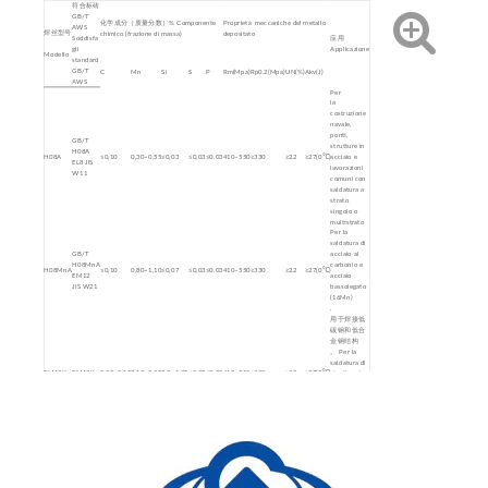
符合标砖
GB/T
化学成分（质量分数）% Componente
Proprietà meccaniche del metallo
AWS
焊丝型号
chimico (frazione di massa)
depositato
Soddisfa
应用
gli
Applicazione
Modello
standard
GB/T
C
Mn
Sì
S
P
Rm(Mpa)
Rp0.2(Mpa)
UN(%)
Akv(J)
AWS
Per
la
costruzione
navale,
ponti,
GB/T
strutture in
H08A
H08A
≤0,10
0,30~0,55
≤0,03
≤0,03
≤0,03
410~550
≥330
≥22
≥27(0℃)
acciaio e
EL8 JIS
lavorazioni
W11
comuni con
saldatura a
strato
singolo o
multistrato
Per la
saldatura di
GB/T
acciaio al
H08MnA
carbonio e
H08MnA
≤0,10
0,80~1,10
≤0,07
≤0,03
≤0,03
410~550
≥330
≥22
≥27(0℃)
EM12
acciaio
JIS W21
bassolegato
(16Mn)
.
用于焊接低
碳钢和低合
金钢结构
。 Per la
saldatura di
EM12K
EM12K
0,05~0,15
0,10~0,35
0,8~1,25
≤0,03
≤0,03
410~550
≥330
≥22
≥27(0℃)
strutture in
acciaio a
basso tenore
di carbonio
e a bassa
lega.
Per la
saldatura
GB/T
singola o
H10Mn2
multistrato
H10Mn2
≤0,12
1.5~1.9
≤0,07
≤0,04
≤0,04
410~550
≥330
≥22
/
EH14 JIS
di travi ad H,