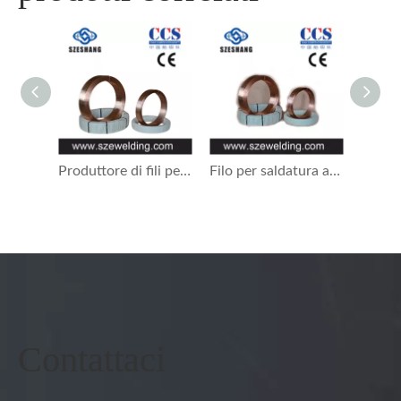
Produttore di fili per saldatura ad arco sommerso da 25 kg, 150 kg, 500 kg, 1000 kg in Cina, fornitore di SAW in Cina
Filo per saldatura ad arco sommerso, filo per saldatura pacchetto EM12, EM12K, EL12 25KG
Contattaci