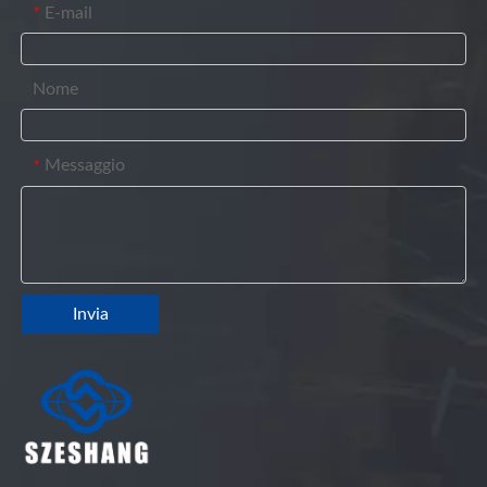
E-mail
*
Nome
Messaggio
*
Invia