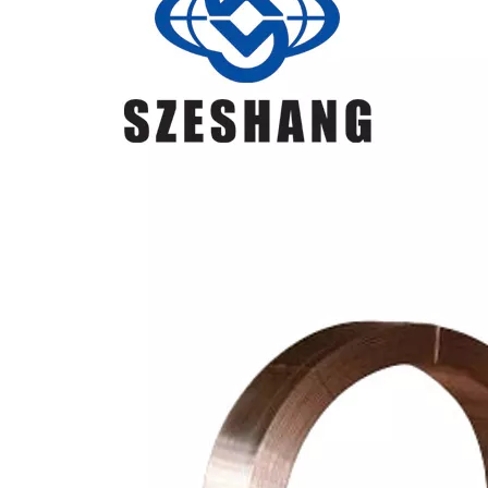
W41
tubi a
spirale,
macchinari