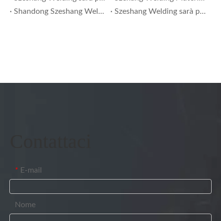
Shandong Szeshang Welding Materials Co., Ltd. Avviso pubblico sui risultati obbligatori della verifica della produzione di detergenti
Szeshang Welding sarà presente al BEW 2026 Shenzhen – Stand 81345 | Soluzioni di filo e saldatura MIG/TIG
Contattaci
E-mail
*
Nome