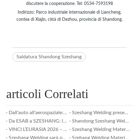
discutere la cooperazione. Tel: 0534-7593198
Indirizzo: Parco industriale internazionale di Liancheng,
contea di Xiajin, città di Dezhou, provincia di Shandong.
Saldatura Shandong Szeshang
articoli Correlati
Dall'auto all'aerospaziale: come una piccola fabbrica cinese ha infranto un monopolio di 40 anni sul filo per saldatura
Szeshang Welding presenta un rapporto di esperti sulle prestazioni di saldatura delle leghe di alluminio alla 29a fiera di saldatura e taglio di Essen a Pechino
Da ESAB a SZESHANG: la scelta di Yingli Automotive per la sostituzione a livello nazionale
Shandong Szeshang Welding alla 29a fiera della saldatura e del taglio di Essen a Pechino
VINCI L’EURASIA 2026 – Yüksek Performanslı Kaynak Sarf Malzemeleri Sizi Bekliyor
Szeshang Welding Materials sarà presente al WIN EURASIA 2026 – Stand C194 | Materiali di consumo per saldatura robotizzata
Szeshang Welding sarà presente al BEW 2026: il design del nostro stand è pronto
Szehang Welding Materials dà priorità alla salute dei dipendenti con controlli medici in loco