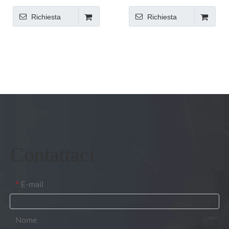
produttore di elettrodi per
bacchetta per saldatura dal
Richiesta
Richiesta
saldatura in Cina, fabbrica
produttore cinese
di aste per saldatura in Cina
Contattaci
E-mail
*
Nome