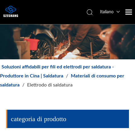
Italiano
Español
简体中文
English
Soluzioni affidabili per fili ed elettrodi per saldatura -
Produttore in Cina | Saldatura
/
Materiali di consumo per
saldatura
/
Elettrodo di saldatura
categoria di prodotto