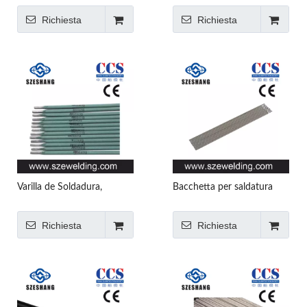
certificazione AWS,
bacchetta per saldatura in
Richiesta
Richiesta
produttore cinese di
acciaio dolce, produttore di
elettrodi per saldatura
elettrodi per saldatura in
Cina, elettrodo per
saldatura prodotto in Cina
Varilla de Soldadura,
Bacchetta per saldatura
Certificazione AWS,
E6013, certificazione AWS,
Produttore cinese Varilla de
produttore cinese di
Richiesta
Richiesta
Soldadura, Fabbrica cinese
bacchette per saldatura,
Varilla de Soldadura
fabbrica cinese di
bacchette per saldatura