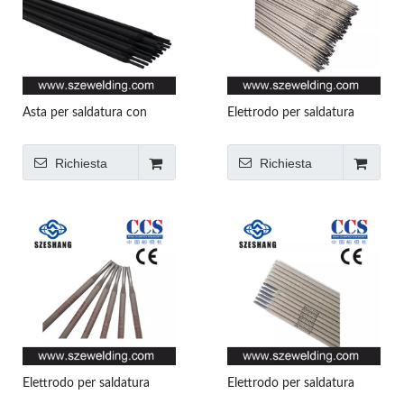
Asta per saldatura con
Elettrodo per saldatura
rivestimento duro D256,
E6011, certificazione AWS,
elettrodo per saldatura,
produttore di elettrodi per
Richiesta
Richiesta
elettrodo per saldatura con
saldatura in Cina, fabbrica
rivestimento duro,
di aste per saldatura in Cina
saldatura a bastoncino
Elettrodo per saldatura
Elettrodo per saldatura
E6013, certificazione AWS,
AWS A5.1 E7018,